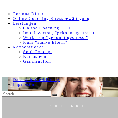
Skip
to
content
Corinna Ritter
Online Coaching Stressbewältigung
Leistungen
Online Coaching 1 : 1
Impulsvortrag “gekonnt gestresst”
Workshop “gekonnt gestresst”
Kurs “starke Eltern”
Kooperationen
Soul Concept
Namasteen
Ganzfraulich
Datenschutzerklärung
Impressum
KONTAKT