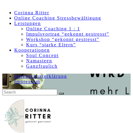
Skip
to
Corinna Ritter
content
Online Coaching Stressbewältigung
Leistungen
Online Coaching 1 : 1
Impulsvortrag “gekonnt gestresst”
Workshop “gekonnt gestresst”
Kurs “starke Eltern”
Kooperationen
Soul Concept
Namasteen
Ganzfraulich
Datenschutzerklärung
Impressum